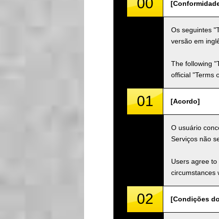
00
[Conformidad
Os seguintes "
versão em inglê
The following "
official "Terms
01
[Acordo]
O usuário conco
Serviços não s
Users agree to 
circumstances w
02
[Condições do