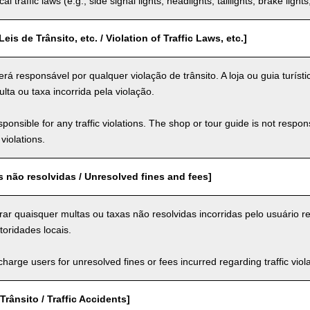
al traffic laws (e.g., side signal lights, headlights, taillights, brake light
eis de Trânsito, etc. / Violation of Traffic Laws, etc.]
rá responsável por qualquer violação de trânsito. A loja ou guia turíst
lta ou taxa incorrida pela violação.
ponsible for any traffic violations. The shop or tour guide is not respons
violations.
s não resolvidas / Unresolved fines and fees]
rar quaisquer multas ou taxas não resolvidas incorridas pelo usuário r
toridades locais.
arge users for unresolved fines or fees incurred regarding traffic violat
Trânsito / Traffic Accidents]