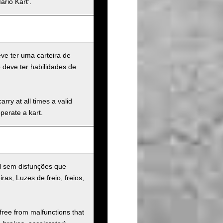
rio Kart'.
eve ter uma carteira de
 deve ter habilidades de
rry at all times a valid
operate a kart.
al sem disfunções que
iras, Luzes de freio, freios,
 free from malfunctions that