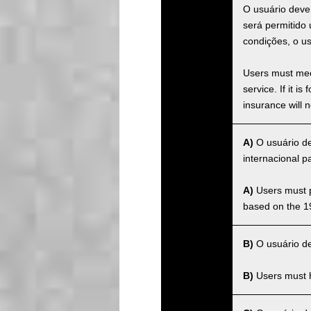
O usuário deve
será permitido
condições, o u
Users must meet
service. If it 
insurance will n
A)
O usuário de
internacional 
A)
Users must po
based on the 1
B)
O usuário dev
B)
Users must ha