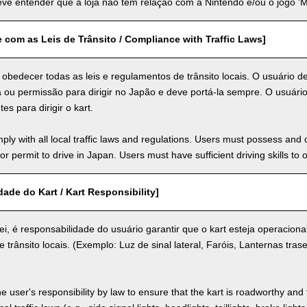
ve entender que a loja não tem relação com a Nintendo e/ou o jogo 'Ma
com as Leis de Trânsito / Compliance with Traffic Laws]
obedecer todas as leis e regulamentos de trânsito locais. O usuário d
a ou permissão para dirigir no Japão e deve portá-la sempre. O usuário
tes para dirigir o kart.
ly with all local traffic laws and regulations. Users must possess and ca
 or permit to drive in Japan. Users must have sufficient driving skills to 
ade do Kart / Kart Responsibility]
ei, é responsabilidade do usuário garantir que o kart esteja operacion
e trânsito locais. (Exemplo: Luz de sinal lateral, Faróis, Lanternas trase
the user's responsibility by law to ensure that the kart is roadworthy and