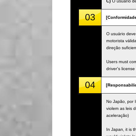
C)
O usuário de
03
[Conformidade 
O usuário deve 
motorista válid
direção suficien
Users must comp
driver's license
04
[Responsabilid
No Japão, por l
violem as leis d
aceleração)
In Japan, it is 