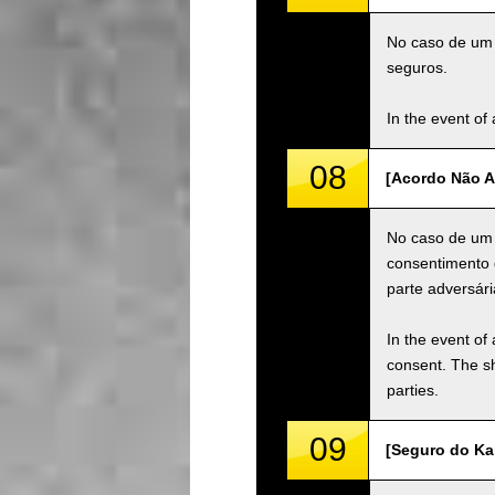
No caso de um a
seguros.
In the event of 
08
[Acordo Não A
No caso de um 
consentimento 
parte adversári
In the event of 
consent. The s
parties.
09
[Seguro do Kar