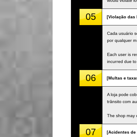
would violate loc
05
[Violação das L
Cada usuário se
por qualquer mu
Each user is res
incurred due to 
06
[Multas e taxa
A loja pode cob
trânsito com au
The shop may ch
07
[Acidentes de 