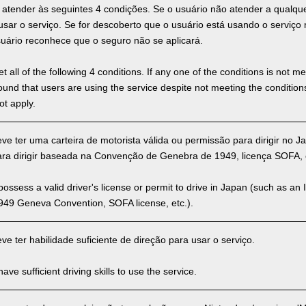
 atender às seguintes 4 condições. Se o usuário não atender a qualq
 usar o serviço. Se for descoberto que o usuário está usando o servi
suário reconhece que o seguro não se aplicará.
 all of the following 4 conditions. If any one of the conditions is not m
is found that users are using the service despite not meeting the conditi
ot apply.
ve ter uma carteira de motorista válida ou permissão para dirigir no 
para dirigir baseada na Convenção de Genebra de 1949, licença SOFA, e
ssess a valid driver's license or permit to drive in Japan (such as an I
949 Geneva Convention, SOFA license, etc.).
e ter habilidade suficiente de direção para usar o serviço.
ve sufficient driving skills to use the service.