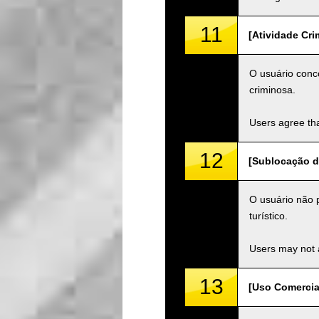
11
[Atividade Cri
O usuário conc
criminosa.
Users agree tha
12
[Sublocação de
O usuário não p
turístico.
Users may not a
13
[Uso Comercia