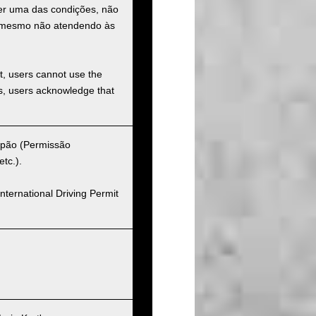
uer uma das condições, não
ço mesmo não atendendo às
et, users cannot use the
ons, users acknowledge that
Japão (Permissão
tc.).
nternational Driving Permit