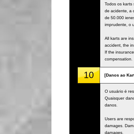
Todos os karts
de acidente, a
de 50.000 iene
imprudente, o 
All karts are i
accident, the i
If the insuranc
compensation.
10
[Danos ao Kar
O usuário é res
Quaisquer danos
danos.
Users are respo
damages. Damage
damages.