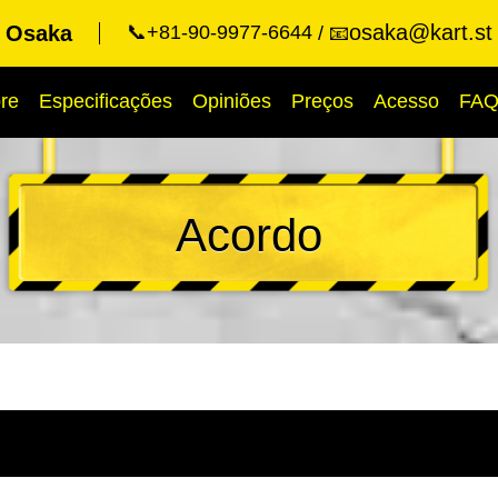
osaka@kart.st
t Osaka
📞+81-90-9977-6644
📧
re
Especificações
Opiniões
Preços
Acesso
FA
Acordo