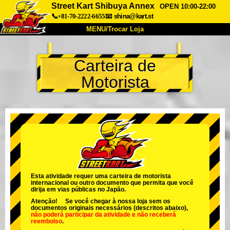
Street Kart Shibuya Annex
OPEN 10:00-22:00
📞+81-70-2222-6655
📧
shina@kart.st
MENU/Trocar Loja
INÍCIO
Carteira de
Sobre
Especificações
Preços
Motorista
Acesso
Opiniões
FAQ
Empresa
Reserva
Trocar Loja
Tokyo Shinagawa
Tokyo Akihabara#1
Tokyo Akihabara#2
Tokyo Shibuya
Tokyo Shibuya Annex
Tokyo Bay
Esta atividade requer uma carteira de motorista
internacional ou outro documento que permita que você
Tokyo Asakusa
Osaka
dirija em vias públicas no Japão.
Atenção! Se você chegar à nossa loja sem os
Okinawa
documentos originais necessários (descritos abaixo),
não poderá participar da atividade
e
não receberá
reembolso
.