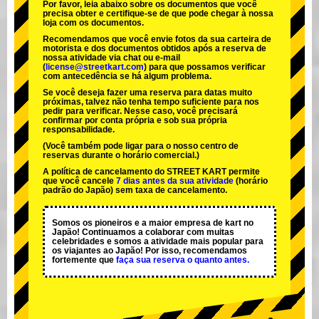
Por favor, leia abaixo sobre os documentos que você
precisa obter e certifique-se de que pode chegar à nossa
loja com os documentos.
Recomendamos que você envie fotos da sua carteira de
motorista e dos documentos obtidos após a reserva de
nossa atividade via chat ou e-mail
(
license@streetkart.com
) para que possamos verificar
com antecedência se há algum problema.
Se você deseja fazer uma reserva para datas muito
próximas, talvez não tenha tempo suficiente para nos
pedir para verificar. Nesse caso, você precisará
confirmar por conta própria e sob sua própria
responsabilidade.
(Você também pode ligar para o nosso centro de
reservas durante o horário comercial.)
A política de cancelamento do STREET KART permite
que você cancele
7 dias antes da sua atividade
(horário
padrão do Japão) sem taxa de cancelamento.
Somos os
pioneiros
e a
maior empresa de kart
no
Japão! Continuamos a colaborar com
muitas
celebridades
e somos a
atividade mais popular
para
os viajantes ao Japão! Por isso, recomendamos
fortemente que
faça sua reserva o quanto antes.