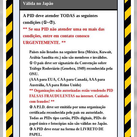
Válida no Japão
A PID deve atender TODAS as seguintes
condições (①~⑦).
** Se sua PID não atender uma ou mais das
condições, entre em contato conosco
URGENTEMENTE. **
Países não listados na seguinte lista (México, Kuwait,
Arábia Saudita etc.) não são membros e inválidos.
① O país deve ser signatário da Convenção sobre
Tráfego Rodoviário (Genebra, 1949) reconhecida pela
ONU.
(AAA para EUA, CAA para Canadá, AAA para
Austrália, AA para Reino Unido)
** Organizações não autorizadas estão vendendo PID
FALSAS FRAUDULENTAS na internet. Cuidado
com fraudes! **
② A P.I.D. deve ser emitida por uma organização
certificada reconhecida pelo país ou autoridade.
Todas as PIDs tipo cartão, PIDs digitais, PIDs de
papel único e fotocópias não são válidas no Japão.
③ A PID deve estar na forma de LIVRETO DE
PAPEL.