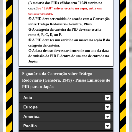
(A maioria das PIDs válidas tem "1949 escrito na
capa.)
Se "1968" estiver escrito na capa, entre em
contato conosco.
④ A PID deve ser emitida de acordo com a Convenção
sobre Tráfego Rodoviário (Genebra, 1949).
⑤ A categoria da carteira da PID deve ser escrita
como A, B, C, D, ou E.
⑥ A PID deve ter um carimbo ou marca na seção B da
categoria da carteira.
⑦ A data de uso deve estar dentro de um ano da data
de emissão da PID E dentro de um ano de entrada no
Japão.
Signatário da Convenção sobre Tráfego
Rodoviário (Genebra, 1949) / Países Emissores de
PID para o Japão
Asia
Europe
America
Pacific