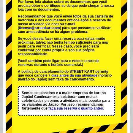
Por favor, leia abaixo sobre os documentos que você
precisa obter e certifique-se de que pode chegar à nossa
loja com os documentos.
Recomendamos que você envie fotos da sua carteira de
motorista e dos documentos obtidos após a reserva de
nossa atividade via chat ou e-mail
(
license@streetkart.com
) para que possamos verificar
com antecedência se há algum problema.
Se você deseja fazer uma reserva para datas muito
próximas, talvez não tenha tempo suficiente para nos
pedir para verificar. Nesse caso, você precisará
confirmar por conta própria e sob sua própria
responsabilidade.
(Você também pode ligar para o nosso centro de
reservas durante o horário comercial.)
A política de cancelamento do STREET KART permite
que você cancele
7 dias antes da sua atividade
(horário
padrão do Japão) sem taxa de cancelamento.
Somos os
pioneiros
e a
maior empresa de kart
no
Japão! Continuamos a colaborar com
muitas
celebridades
e somos a
atividade mais popular
para
os viajantes ao Japão! Por isso, recomendamos
fortemente que
faça sua reserva o quanto antes.