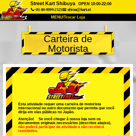
Street Kart Shibuya
OPEN 10:00-22:00
📞+81-80-9999-2525
📧
shina@kart.st
MENU/Trocar Loja
INÍCIO
Carteira de
Sobre
Especificações
Preços
Motorista
Acesso
Opiniões
FAQ
Empresa
Reserva
Trocar Loja
Tokyo Shinagawa
Tokyo Akihabara#1
Tokyo Akihabara#2
Tokyo Shibuya
Tokyo Shibuya Annex
Tokyo Bay
Esta atividade requer uma carteira de motorista
internacional ou outro documento que permita que você
Tokyo Asakusa
Osaka
dirija em vias públicas no Japão.
Atenção! Se você chegar à nossa loja sem os
Okinawa
documentos originais necessários (descritos abaixo),
não poderá participar da atividade
e
não receberá
reembolso
.