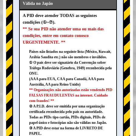
Válida no Japão
A PID deve atender TODAS as seguintes
condições (①~⑦).
** Se sua PID não atender uma ou mais das
condições, entre em contato conosco
URGENTEMENTE. **
Países não listados na seguinte lista (México, Kuwait,
Arábia Saudita etc.) não são membros e inválidos.
① O país deve ser signatário da Convenção sobre
Tráfego Rodoviário (Genebra, 1949) reconhecida pela
ONU.
(AAA para EUA, CAA para Canadá, AAA para
Austrália, AA para Reino Unido)
** Organizações não autorizadas estão vendendo PID
FALSAS FRAUDULENTAS na internet. Cuidado
com fraudes! **
② A P.I.D. deve ser emitida por uma organização
certificada reconhecida pelo país ou autoridade.
Todas as PIDs tipo cartão, PIDs digitais, PIDs de
papel único e fotocópias não são válidas no Japão.
③ A PID deve estar na forma de LIVRETO DE
PAPEL.