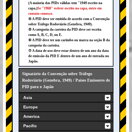
(A maioria das PIDs válidas tem "1949 escrito na
capa.)
Se "1968" estiver escrito na capa, entre em
contato conosco.
④ A PID deve ser emitida de acordo com a Convenção
sobre Tráfego Rodoviário (Genebra, 1949).
⑤ A categoria da carteira da PID deve ser escrita
como A, B, C, D, ou E.
⑥ A PID deve ter um carimbo ou marca na seção B da
categoria da carteira.
⑦ A data de uso deve estar dentro de um ano da data
de emissão da PID E dentro de um ano de entrada no
Japão.
Signatário da Convenção sobre Tráfego
Rodoviário (Genebra, 1949) / Países Emissores de
PID para o Japão
Asia
Europe
America
Pacific