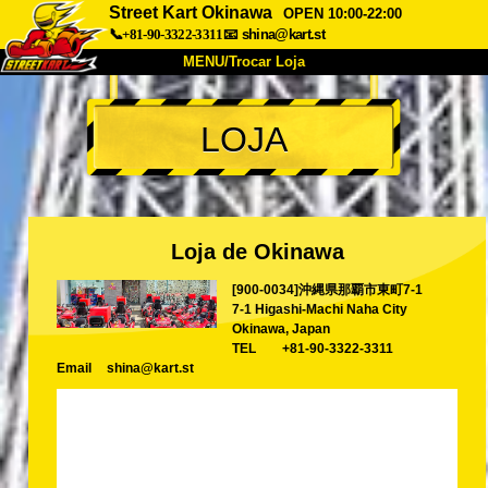
Street Kart Okinawa
OPEN 10:00-22:00
📞+81-90-3322-3311
📧
shina@kart.st
MENU/Trocar Loja
INÍCIO
LOJA
Sobre
Especificações
Preços
Acesso
Opiniões
FAQ
Empresa
Reserva
Loja de Okinawa
Trocar Loja
[900-0034]沖縄県那覇市東町7-1
Tokyo Shinagawa
Tokyo Akihabara#1
7-1 Higashi-Machi Naha City
Tokyo Akihabara#2
Tokyo Shibuya
Okinawa, Japan
TEL
+81-90-3322-3311
Tokyo Shibuya Annex
Tokyo Bay
Email
shina@kart.st
Tokyo Asakusa
Osaka
Okinawa