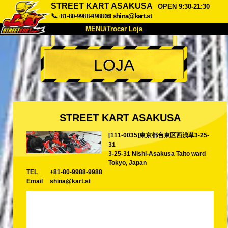
STREET KART ASAKUSA
OPEN 9:30-21:30
📞+81-80-9988-9988
📧
shina@kart.st
MENU/Trocar Loja
INÍCIO
LOJA
Sobre
Especificações
Preços
Acesso
Opiniões
FAQ
Empresa
Reserva
STREET KART ASAKUSA
Trocar Loja
[111-0035]東京都台東区西浅草3-25-
Tokyo Shinagawa
Tokyo Akihabara#1
31
Tokyo Akihabara#2
Tokyo Shibuya
3-25-31 Nishi-Asakusa Taito ward
Tokyo, Japan
Tokyo Shibuya Annex
Tokyo Bay
TEL
+81-80-9988-9988
Email
shina@kart.st
Tokyo Asakusa
Osaka
Okinawa