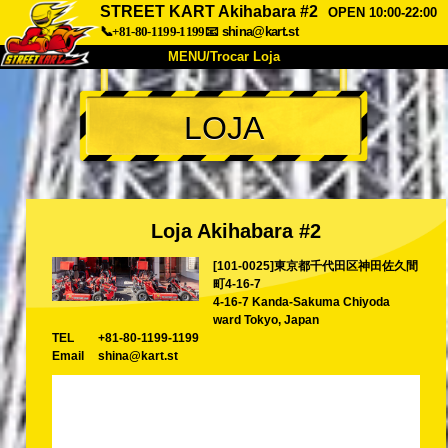
STREET KART Akihabara #2
OPEN 10:00-22:00
📞+81-80-1199-1199
📧
shina@kart.st
MENU/Trocar Loja
INÍCIO
LOJA
Sobre
Especificações
Preços
Acesso
Opiniões
FAQ
Empresa
Reserva
Loja Akihabara #2
Trocar Loja
[101-0025]東京都千代田区神田佐久間
Tokyo Shinagawa
Tokyo Akihabara#1
町4-16-7
Tokyo Akihabara#2
Tokyo Shibuya
4-16-7 Kanda-Sakuma Chiyoda
ward Tokyo, Japan
Tokyo Shibuya Annex
Tokyo Bay
TEL
+81-80-1199-1199
Email
shina@kart.st
Tokyo Asakusa
Osaka
Okinawa