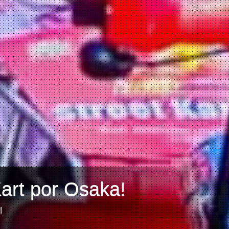
art por Osaka!
!