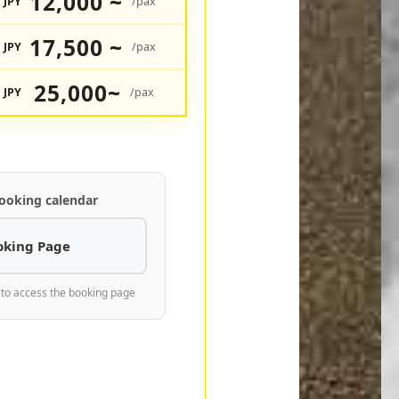
12,000 ~
JPY
/pax
17,500 ~
JPY
/pax
25,000~
JPY
/pax
ooking calendar
oking Page
 to access the booking page