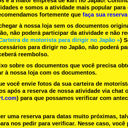
os
e a
maior empresa de kart
no Japão! Contin
ridades
e somos a
atividade mais popular
para 
 recomendamos fortemente que
faça sua reserva
chegar à nossa loja sem os documentos origin
pão, não poderá participar da atividade e não 
Carteira de motorista para dirigir no Japão »
) 
essários para dirigir no Japão, não poderá par
eceberá reembolso.
aixo sobre os documentos que você precisa obte
r à nossa loja com os documentos.
você envie fotos da sua carteira de motorist
s após a reserva de nossa atividade via chat o
rt.com
) para que possamos verificar com ante
zer uma reserva para datas muito próximas, tal
ara nos pedir para verificar. Nesse caso, você 