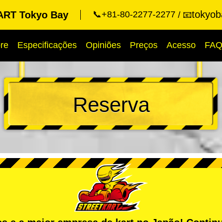
tokyob
RT Tokyo Bay
📞+81-80-2277-2277
📧
re
Especificações
Opiniões
Preços
Acesso
FA
Reserva