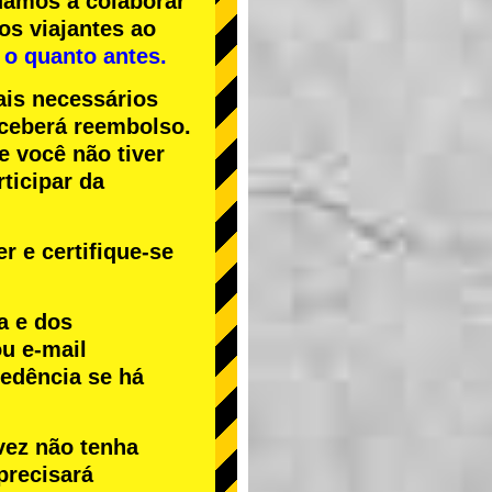
uamos a colaborar
os viajantes ao
 o quanto antes.
ais necessários
receberá reembolso.
Se você não tiver
ticipar da
r e certifique-se
a e dos
u e-mail
cedência se há
vez não tenha
precisará