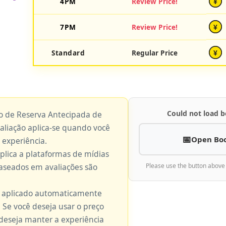
4PM
Review Price!
¥
7PM
Review Price!
¥
Standard
Regular Price
¥
Could not load b
ço de Reserva Antecipada de
valiação aplica-se quando você
Open Bo
 experiência.
aplica a plataformas de mídias
baseados em avaliações são
Please use the button above
é aplicado automaticamente
 Se você deseja usar o preço
 deseja manter a experiência