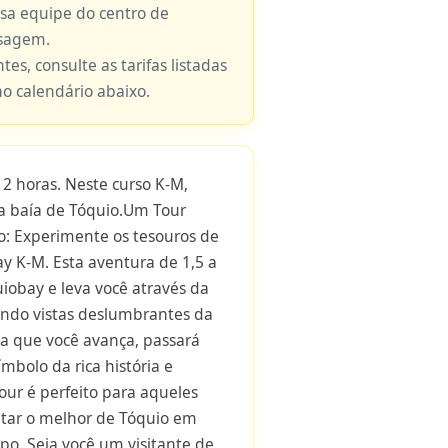
ssa equipe do centro de
nsagem.
tes, consulte as tarifas listadas
no calendário abaixo.
2 horas. Neste curso K-M,
da baía de Tóquio.Um Tour
o: Experimente os tesouros de
y K-M. Esta aventura de 1,5 a
obay e leva você através da
endo vistas deslumbrantes da
a que você avança, passará
mbolo da rica história e
tour é perfeito para aqueles
tar o melhor de Tóquio em
o. Seja você um visitante de