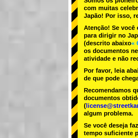
Somos os
pioneir
com
muitas celeb
Japão! Por isso,
Atenção! Se você 
para dirigir no Ja
(descrito abaixo
« 
os documentos nec
atividade e não r
Por favor, leia ab
de que pode chega
Recomendamos que 
documentos obtido
(
license@streetka
algum problema.
Se você deseja fa
tempo suficiente p