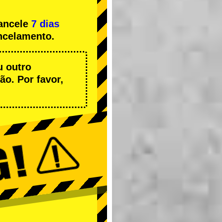
cancele
7 dias
ncelamento.
u outro
o. Por favor,