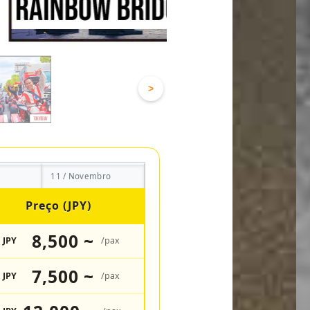
>
11 / Novembro
Preço (JPY)
8,500 ~
JPY
/pax
7,500 ~
JPY
/pax