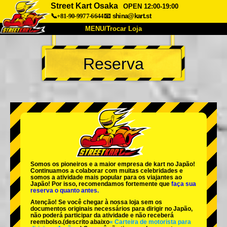
Street Kart Osaka
OPEN 12:00-19:00
📞+81-90-9977-6644
📧
shina@kart.st
MENU/Trocar Loja
INÍCIO
Reserva
Sobre
Especificações
Preços
Acesso
Opiniões
FAQ
Empresa
Reserva
Trocar Loja
Tokyo Shinagawa
Tokyo Akihabara#1
Tokyo Akihabara#2
Tokyo Shibuya
Somos os
pioneiros
e a
maior empresa de kart
no Japão!
Tokyo Shibuya Annex
Tokyo Bay
Continuamos a colaborar com
muitas celebridades
e
somos a
atividade mais popular
para os viajantes ao
Japão! Por isso, recomendamos fortemente que
faça sua
Tokyo Asakusa
Osaka
reserva o quanto antes.
Atenção! Se você chegar à nossa loja sem os
Okinawa
documentos originais necessários para dirigir no Japão,
não poderá participar da atividade e não receberá
reembolso.
(descrito abaixo
« Carteira de motorista para