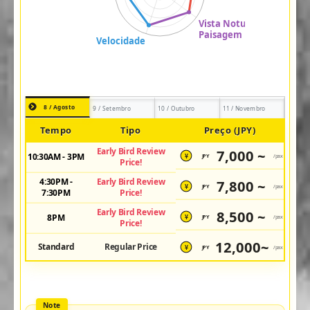
8 / Agosto
9 / Setembro
10 / Outubro
11 / Novembro
Tempo
Tipo
Preço (JPY)
Early Bird Review
7,000 ~
10:30AM - 3PM
JPY
/pax
¥
Price!
4:30PM -
Early Bird Review
7,800 ~
JPY
/pax
¥
7:30PM
Price!
Early Bird Review
8,500 ~
8PM
JPY
/pax
¥
Price!
12,000~
Standard
Regular Price
JPY
/pax
¥