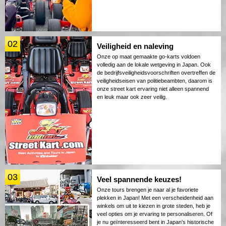
02
Veiligheid en naleving
Onze op maat gemaakte go-karts voldoen
volledig aan de lokale wetgeving in Japan. Ook
de bedrijfsveiligheidsvoorschriften overtreffen de
veiligheidseisen van politiebeambten, daarom is
onze street kart ervaring niet alleen spannend
en leuk maar ook zeer veilig.
03
Veel spannende keuzes!
Onze tours brengen je naar al je favoriete
plekken in Japan! Met een verscheidenheid aan
winkels om uit te kiezen in grote steden, heb je
veel opties om je ervaring te personaliseren. Of
je nu geïnteresseerd bent in Japan's historische