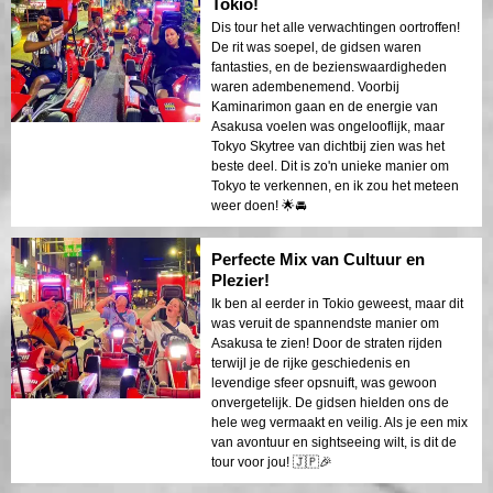
Tokio!
Dis tour het alle verwachtingen oortroffen!
De rit was soepel, de gidsen waren
fantasties, en de bezienswaardigheden
waren adembenemend. Voorbij
Kaminarimon gaan en de energie van
Asakusa voelen was ongelooflijk, maar
Tokyo Skytree van dichtbij zien was het
beste deel. Dit is zo'n unieke manier om
Tokyo te verkennen, en ik zou het meteen
weer doen! 🌟🚘
Perfecte Mix van Cultuur en
Plezier!
Ik ben al eerder in Tokio geweest, maar dit
was veruit de spannendste manier om
Asakusa te zien! Door de straten rijden
terwijl je de rijke geschiedenis en
levendige sfeer opsnuift, was gewoon
onvergetelijk. De gidsen hielden ons de
hele weg vermaakt en veilig. Als je een mix
van avontuur en sightseeing wilt, is dit de
tour voor jou! 🇯🇵🎉