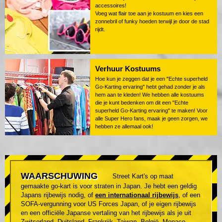
accessoires!
Voeg wat flair toe aan je kostuum en kies een
zonnebril of funky hoeden terwijl je door de stad
rijdt.
Verhuur Kostuums
Hoe kun je zeggen dat je een "Echte superheld
Go-Karting ervaring" hebt gehad zonder je als
hem aan te kleden! We hebben alle kostuums
die je kunt bedenken om dit een "Echte
superheld Go-Karting ervaring" te maken! Voor
alle Super Hero fans, maak je geen zorgen, we
hebben ze allemaal ook!
WAARSCHUWING
Street Kart's op maat
gemaakte go-kart is voor straten in Japan. Je hebt een geldig
Japans rijbewijs nodig, of
een internationaal rijbewijs
, of een
SOFA-vergunning voor US Forces Japan, of je eigen rijbewijs
en een officiële Japanse vertaling van het rijbewijs als je uit
Zwitserland, Duitsland, Frankrijk, Taiwan, België, Monaco