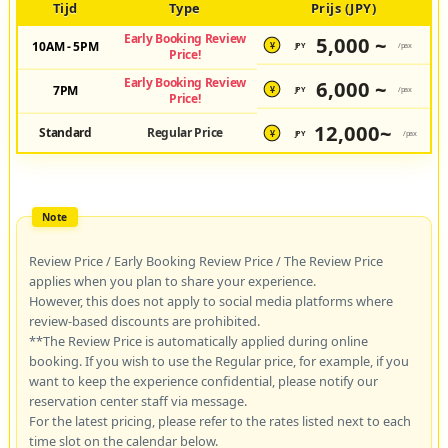
Tijd
Type
Prijs (JPY)
Early Booking Review
5,000 ~
10AM - 5PM
JPY
/pax
¥
Price!
Early Booking Review
6,000 ~
7PM
JPY
/pax
¥
Price!
12,000~
Standard
Regular Price
JPY
/pax
¥
Review Price / Early Booking Review Price / The Review Price
applies when you plan to share your experience.
However, this does not apply to social media platforms where
review-based discounts are prohibited.
**The Review Price is automatically applied during online
booking. If you wish to use the Regular price, for example, if you
want to keep the experience confidential, please notify our
reservation center staff via message.
For the latest pricing, please refer to the rates listed next to each
time slot on the calendar below.