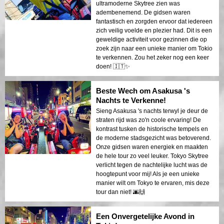
ultramoderne Skytree zien was
adembenemend. De gidsen waren
fantastisch en zorgden ervoor dat iedereen
zich veilig voelde en plezier had. Dit is een
geweldige activiteit voor gezinnen die op
zoek zijn naar een unieke manier om Tokio
te verkennen. Zou het zeker nog een keer
doen! 🇮🇹✨
Beste Wech om Asakusa 's
Nachts te Verkenne!
Sieng Asakusa 's nachts terwyl je deur de
straten rijd was zo'n coole ervaring! De
kontrast tusken de historische tempels en
de moderne stadsgezicht was betoverend.
Onze gidsen waren energiek en maakten
de hele tour zo veel leuker. Tokyo Skytree
verlicht tegen de nachtelijke lucht was de
hoogtepunt voor mij! Als je een unieke
manier wilt om Tokyo te ervaren, mis deze
tour dan niet! 🌆🙌
Een Onvergetelijke Avond in