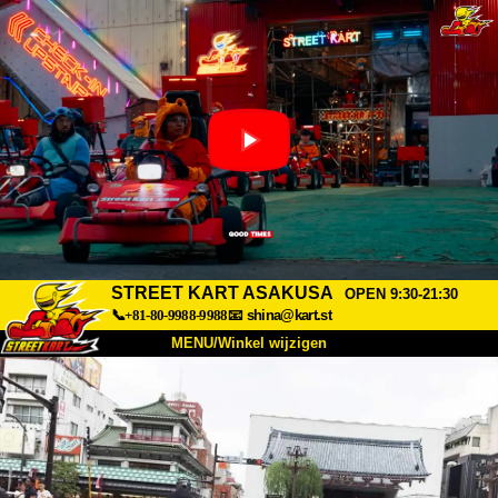
STREET KART ASAKUSA
OPEN 9:30-21:30
📞+81-80-9988-9988
📧
shina@kart.st
MENU/Winkel wijzigen
TOP
Over
Specificaties
Prijzen
Toegang
Ervaringen
FAQ