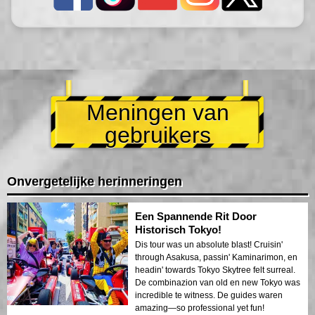
Meningen van
gebruikers
Onvergetelijke herinneringen
Een Spannende Rit Door
Historisch Tokyo!
Dis tour was un absolute blast! Cruisin'
through Asakusa, passin' Kaminarimon, en
headin' towards Tokyo Skytree felt surreal.
De combinazion van old en new Tokyo was
incredible te witness. De guides waren
amazing—so professional yet fun!