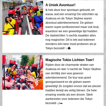
A Uniek Avontuur!
Ik heb deze tour spontaan geboekt, en
wauw, wat een ervaring! De uitzichten op
Asakusa en de Tokyo Skytree waren
absoluut adembenemend. De gidsen
waren super professioneel maar ook leuk,
waardoor we een geweldige tijd hadden.
De stadslichten 's nachts maakten alles
nog magischer. Dit is iets wat iedereen
minstens één keer moet proberen als je
Tokyo bezoekt! ✨🏯
Magische Tokio Lichten Toer!
Rijden door de charmante straten van
Asakusa en dan 's nachts de Tokyo Skytree
van dichtbij zien was gewoon
adembenemend. De tour was goed
georganiseerd en de gidsen waren
geweldig! Ze zorgden ervoor dat we plezier
hadden terwijl we veilig bleven. De hele
ervaring voelde als een droom. Sterk
aanbevolen voor iedereen die Tokyo
bezoekt! 🌙🚗