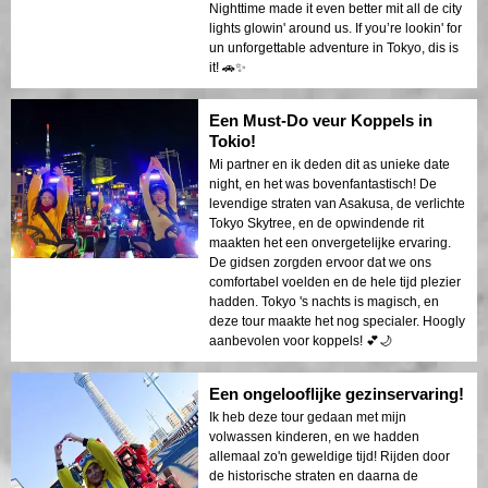
Nighttime made it even better mit all de city
lights glowin' around us. If you’re lookin' for
un unforgettable adventure in Tokyo, dis is
it! 🚗✨
Een Must-Do veur Koppels in
Tokio!
Mi partner en ik deden dit as unieke date
night, en het was bovenfantastisch! De
levendige straten van Asakusa, de verlichte
Tokyo Skytree, en de opwindende rit
maakten het een onvergetelijke ervaring.
De gidsen zorgden ervoor dat we ons
comfortabel voelden en de hele tijd plezier
hadden. Tokyo 's nachts is magisch, en
deze tour maakte het nog specialer. Hoogly
aanbevolen voor koppels! 💕🌙
Een ongelooflijke gezinservaring!
Ik heb deze tour gedaan met mijn
volwassen kinderen, en we hadden
allemaal zo'n geweldige tijd! Rijden door
de historische straten en daarna de