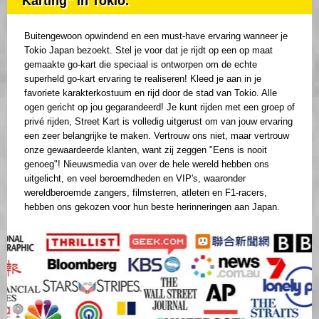
Karting" in Tokio.
Buitengewoon opwindend en een must-have ervaring wanneer je
Tokio Japan bezoekt. Stel je voor dat je rijdt op een op maat
gemaakte go-kart die speciaal is ontworpen om de echte
superheld go-kart ervaring te realiseren! Kleed je aan in je
favoriete karakterkostuum en rijd door de stad van Tokio. Alle
ogen gericht op jou gegarandeerd! Je kunt rijden met een groep of
privé rijden, Street Kart is volledig uitgerust om van jouw ervaring
een zeer belangrijke te maken. Vertrouw ons niet, maar vertrouw
onze gewaardeerde klanten, want zij zeggen "Eens is nooit
genoeg"! Nieuwsmedia van over de hele wereld hebben ons
uitgelicht, en veel beroemdheden en VIP's, waaronder
wereldberoemde zangers, filmsterren, atleten en F1-racers,
hebben ons gekozen voor hun beste herinneringen aan Japan.