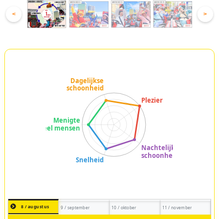
<
>
8 / augustus
9 / september
10 / oktober
11 / november