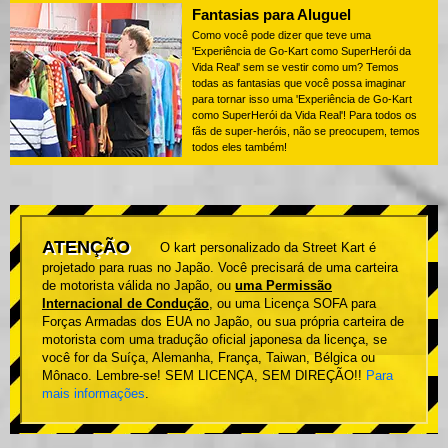
Fantasias para Aluguel
Como você pode dizer que teve uma
'Experiência de Go-Kart como SuperHerói da
Vida Real' sem se vestir como um? Temos
todas as fantasias que você possa imaginar
para tornar isso uma 'Experiência de Go-Kart
como SuperHerói da Vida Real'! Para todos os
fãs de super-heróis, não se preocupem, temos
todos eles também!
ATENÇÃO
O kart personalizado da Street Kart é
projetado para ruas no Japão. Você precisará de uma carteira
de motorista válida no Japão, ou
uma Permissão
Internacional de Condução
, ou uma Licença SOFA para
Forças Armadas dos EUA no Japão, ou sua própria carteira de
motorista com uma tradução oficial japonesa da licença, se
você for da Suíça, Alemanha, França, Taiwan, Bélgica ou
Mônaco. Lembre-se! SEM LICENÇA, SEM DIREÇÃO!!
Para
mais informações
.