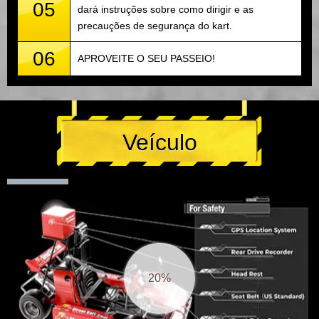
05
dará instruções sobre como dirigir e as
precauções de segurança do kart.
06
APROVEITE O SEU PASSEIO!
Veículo
20%