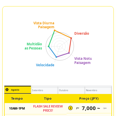
Agosto
Setembro
Outubro
Novembro
Tempo
Tipo
Preço (JPY)
FLASH SALE REVIEW
7,000 ~
10AM-1PM
JPY
/pax
¥
PRICE!