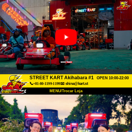
STREET KART Akihabara #1
OPEN 10:00-22:00
📞+81-80-1199-1199
📧
shina@kart.st
MENU/Trocar Loja
INÍCIO
Sobre
Especificações
Preços
Acesso
Opiniões
FAQ