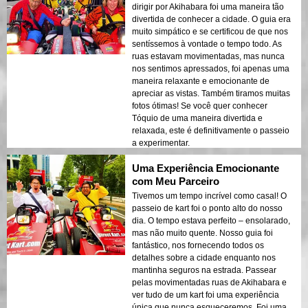
dirigir por Akihabara foi uma maneira tão
divertida de conhecer a cidade. O guia era
muito simpático e se certificou de que nos
sentíssemos à vontade o tempo todo. As
ruas estavam movimentadas, mas nunca
nos sentimos apressados, foi apenas uma
maneira relaxante e emocionante de
apreciar as vistas. Também tiramos muitas
fotos ótimas! Se você quer conhecer
Tóquio de uma maneira divertida e
relaxada, este é definitivamente o passeio
a experimentar.
Uma Experiência Emocionante
com Meu Parceiro
Tivemos um tempo incrível como casal! O
passeio de kart foi o ponto alto do nosso
dia. O tempo estava perfeito – ensolarado,
mas não muito quente. Nosso guia foi
fantástico, nos fornecendo todos os
detalhes sobre a cidade enquanto nos
mantinha seguros na estrada. Passear
pelas movimentadas ruas de Akihabara e
ver tudo de um kart foi uma experiência
única que nunca esqueceremos. Foi uma