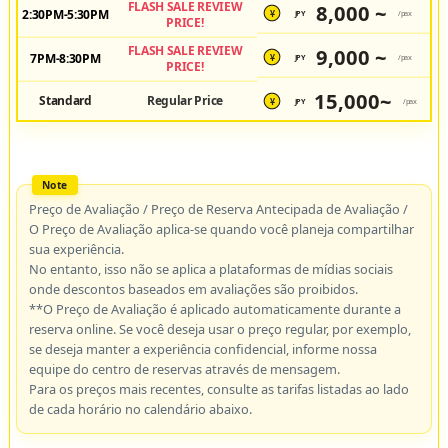
FLASH SALE REVIEW
8,000 ~
2:30PM-5:30PM
JPY
/pax
¥
PRICE!
FLASH SALE REVIEW
9,000 ~
7PM-8:30PM
JPY
/pax
¥
PRICE!
15,000~
Standard
Regular Price
JPY
/pax
¥
Preço de Avaliação / Preço de Reserva Antecipada de Avaliação /
O Preço de Avaliação aplica-se quando você planeja compartilhar
sua experiência.
No entanto, isso não se aplica a plataformas de mídias sociais
onde descontos baseados em avaliações são proibidos.
**O Preço de Avaliação é aplicado automaticamente durante a
reserva online. Se você deseja usar o preço regular, por exemplo,
se deseja manter a experiência confidencial, informe nossa
equipe do centro de reservas através de mensagem.
Para os preços mais recentes, consulte as tarifas listadas ao lado
de cada horário no calendário abaixo.