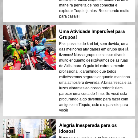
maneira perfeita de nos conectar e
explorar Tóquio juntos. Recomendo muito
para casais!
Uma Atividade Imperdível para
Grupos!
Este passeio de kart foi, sem dúvida, uma
das melhores atividades em grupo que já
fizemos! Nosso grupo de seis se divertiu
muito enquanto deslizávamos pelas ruas
de Akihabara. O guia foi extremamente
profissional, garantindo que todos
estivéssemos seguros enquanto mantinha
uma atmosfera divertida. A brisa fresca e as
luzes vibrantes ao nosso redor faziam
parecer uma cena de filme. Se você está
procurando algo divertido para fazer com
amigos em Tóquio, este é o passeio para
você!
Alegria Inesperada para os
Idosos!
Fizemos o passeio de go-kart como um