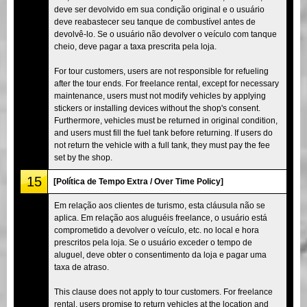
deve ser devolvido em sua condição original e o usuário
deve reabastecer seu tanque de combustível antes de
devolvê-lo. Se o usuário não devolver o veículo com tanque
cheio, deve pagar a taxa prescrita pela loja.
For tour customers, users are not responsible for refueling
after the tour ends. For freelance rental, except for necessary
maintenance, users must not modify vehicles by applying
stickers or installing devices without the shop's consent.
Furthermore, vehicles must be returned in original condition,
and users must fill the fuel tank before returning. If users do
not return the vehicle with a full tank, they must pay the fee
set by the shop.
15
[Política de Tempo Extra / Over Time Policy]
Em relação aos clientes de turismo, esta cláusula não se
aplica. Em relação aos aluguéis freelance, o usuário está
comprometido a devolver o veículo, etc. no local e hora
prescritos pela loja. Se o usuário exceder o tempo de
aluguel, deve obter o consentimento da loja e pagar uma
taxa de atraso.
This clause does not apply to tour customers. For freelance
rental, users promise to return vehicles at the location and