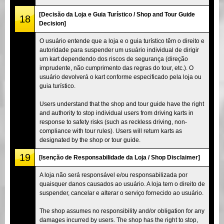
[Decisão da Loja e Guia Turístico / Shop and Tour Guide
18
Decision]
O usuário entende que a loja e o guia turístico têm o direito e
autoridade para suspender um usuário individual de dirigir
um kart dependendo dos riscos de segurança (direção
imprudente, não cumprimento das regras do tour, etc.). O
usuário devolverá o kart conforme especificado pela loja ou
guia turístico.
Users understand that the shop and tour guide have the right
and authority to stop individual users from driving karts in
response to safety risks (such as reckless driving, non-
compliance with tour rules). Users will return karts as
designated by the shop or tour guide.
19
[Isenção de Responsabilidade da Loja / Shop Disclaimer]
A loja não será responsável e/ou responsabilizada por
quaisquer danos causados ao usuário. A loja tem o direito de
suspender, cancelar e alterar o serviço fornecido ao usuário.
The shop assumes no responsibility and/or obligation for any
damages incurred by users. The shop has the right to stop,