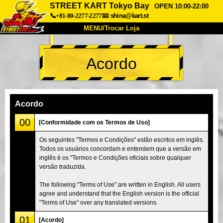
STREET KART Tokyo Bay
OPEN 10:00-22:00
📞+81-80-2277-2277
📧
shina@kart.st
MENU/Trocar Loja
INÍCIO
Acordo
Sobre
Especificações
Preços
Acesso
Opiniões
FAQ
Empresa
Reserva
Acordo
Trocar Loja
00
[Conformidade com os Termos de Uso]
Tokyo Shinagawa
Tokyo Akihabara#1
Os seguintes "Termos e Condições" estão escritos em inglês.
Todos os usuários concordam e entendem que a versão em
Tokyo Akihabara#2
Tokyo Shibuya
inglês é os "Termos e Condições oficiais sobre qualquer
Tokyo Shibuya Annex
Tokyo Bay
versão traduzida.
Tokyo Asakusa
Osaka
The following "Terms of Use" are written in English. All users
agree and understand that the English version is the official
Okinawa
"Terms of Use" over any translated versions.
01
[Acordo]