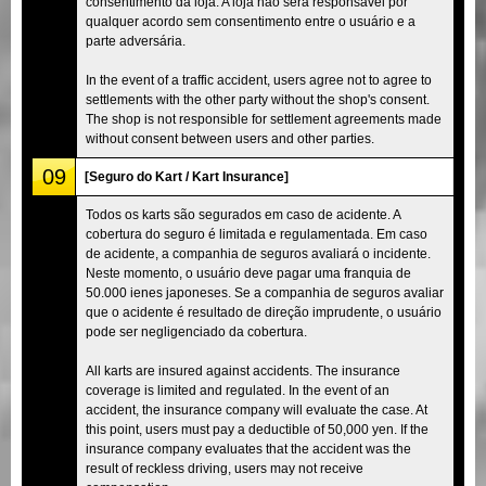
consentimento da loja. A loja não será responsável por
qualquer acordo sem consentimento entre o usuário e a
parte adversária.
In the event of a traffic accident, users agree not to agree to
settlements with the other party without the shop's consent.
The shop is not responsible for settlement agreements made
without consent between users and other parties.
09
[Seguro do Kart / Kart Insurance]
Todos os karts são segurados em caso de acidente. A
cobertura do seguro é limitada e regulamentada. Em caso
de acidente, a companhia de seguros avaliará o incidente.
Neste momento, o usuário deve pagar uma franquia de
50.000 ienes japoneses. Se a companhia de seguros avaliar
que o acidente é resultado de direção imprudente, o usuário
pode ser negligenciado da cobertura.
All karts are insured against accidents. The insurance
coverage is limited and regulated. In the event of an
accident, the insurance company will evaluate the case. At
this point, users must pay a deductible of 50,000 yen. If the
insurance company evaluates that the accident was the
result of reckless driving, users may not receive