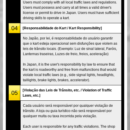
Users must comply with all local traffic laws and regulations.
Users must possess and carry at all times a valid driver's
license or permit to drive in Japan. Users must have sufficient
driving skills to operate a kart.
04
[Responsabilidade do Kart / Kart Responsibility]
No Japão, por lei, é responsabilidade do usuário garantir
que o kart esteja operacional sem disfunções que violem as
leis de trânsito locais. (Exemplo: Luz de sinal lateral, Faróis,
Lanternas traseiras, Luzes de freio, freios, aceleração)
In Japan, it is the user's responsibility by law to ensure that
the kart is roadworthy and free from malfunctions that would
violate local traffic laws (e.g., side signal lights, headlights,
taillights, brake lights, brakes, accelerator).
[Violação das Leis de Trânsito, etc. / Violation of Traffic
05
Laws, etc.]
Cada usuário será responsável por qualquer violação de
trânsito. A loja ou guia turístico não será responsável por
qualquer multa ou taxa incorrida pela violação.
Each user is responsible for any traffic violations. The shop