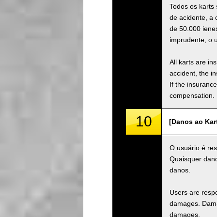
Todos os karts
de acidente, a
de 50.000 iene
imprudente, o 
All karts are i
accident, the i
If the insuranc
compensation.
10
[Danos ao Kar
O usuário é res
Quaisquer danos
danos.
Users are respo
damages. Damage
damages.