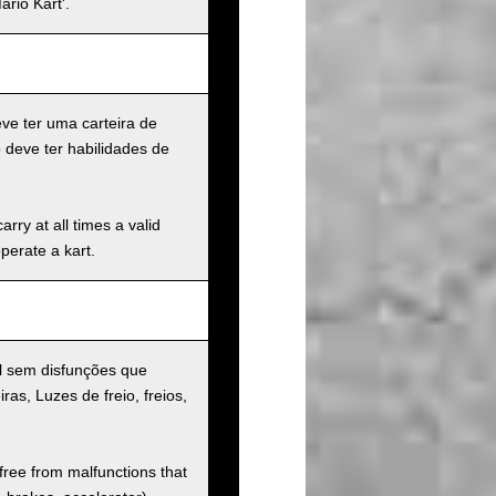
rio Kart'.
eve ter uma carteira de
 deve ter habilidades de
rry at all times a valid
operate a kart.
al sem disfunções que
iras, Luzes de freio, freios,
 free from malfunctions that