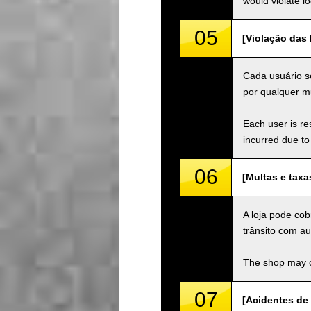
would violate loc
05
[Violação das L
Cada usuário se
por qualquer mu
Each user is res
incurred due to 
06
[Multas e taxa
A loja pode cob
trânsito com au
The shop may ch
07
[Acidentes de 