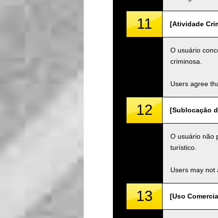
11
[Atividade Cri
O usuário conc
criminosa.
Users agree tha
12
[Sublocação de
O usuário não p
turístico.
Users may not a
13
[Uso Comercia