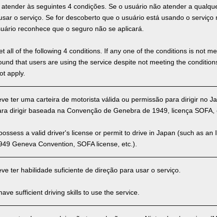
 atender às seguintes 4 condições. Se o usuário não atender a qualq
 usar o serviço. Se for descoberto que o usuário está usando o servi
suário reconhece que o seguro não se aplicará.
 all of the following 4 conditions. If any one of the conditions is not m
is found that users are using the service despite not meeting the conditi
ot apply.
ve ter uma carteira de motorista válida ou permissão para dirigir no 
para dirigir baseada na Convenção de Genebra de 1949, licença SOFA, e
ssess a valid driver's license or permit to drive in Japan (such as an I
949 Geneva Convention, SOFA license, etc.).
e ter habilidade suficiente de direção para usar o serviço.
ve sufficient driving skills to use the service.