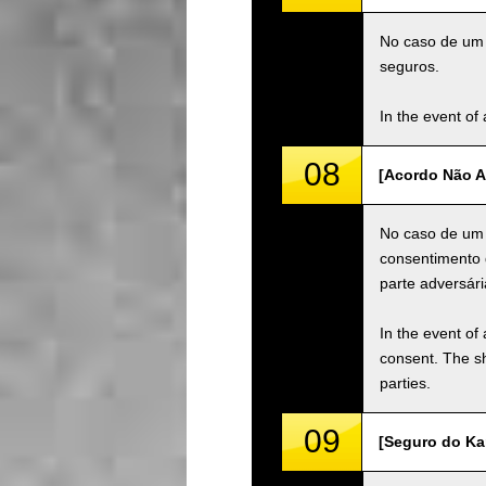
No caso de um a
seguros.
In the event of 
08
[Acordo Não A
No caso de um 
consentimento 
parte adversári
In the event of 
consent. The s
parties.
09
[Seguro do Kar