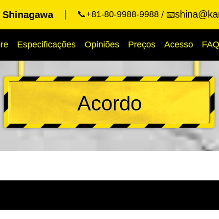
shina@kar
t Shinagawa
📞+81-80-9988-9988
📧
re
Especificações
Opiniões
Preços
Acesso
FA
Acordo