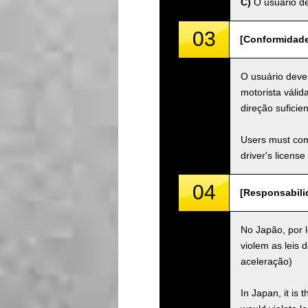
C)
O usuário de
03
[Conformidade 
O usuário deve 
motorista válid
direção suficien
Users must comp
driver's license
04
[Responsabilid
No Japão, por l
violem as leis d
aceleração)
In Japan, it is 