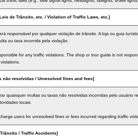
al traffic laws (e.g., side signal lights, headlights, taillights, brake light
eis de Trânsito, etc. / Violation of Traffic Laws, etc.]
rá responsável por qualquer violação de trânsito. A loja ou guia turíst
lta ou taxa incorrida pela violação.
ponsible for any traffic violations. The shop or tour guide is not respons
violations.
s não resolvidas / Unresolved fines and fees]
rar quaisquer multas ou taxas não resolvidas incorridas pelo usuário r
toridades locais.
arge users for unresolved fines or fees incurred regarding traffic violat
Trânsito / Traffic Accidents]