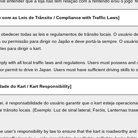
ve entender que a loja não tem relação com a Nintendo e/ou o jogo 'Ma
com as Leis de Trânsito / Compliance with Traffic Laws]
obedecer todas as leis e regulamentos de trânsito locais. O usuário d
a ou permissão para dirigir no Japão e deve portá-la sempre. O usuário
tes para dirigir o kart.
ly with all local traffic laws and regulations. Users must possess and ca
 or permit to drive in Japan. Users must have sufficient driving skills to 
ade do Kart / Kart Responsibility]
ei, é responsabilidade do usuário garantir que o kart esteja operacion
e trânsito locais. (Exemplo: Luz de sinal lateral, Faróis, Lanternas trase
the user's responsibility by law to ensure that the kart is roadworthy and