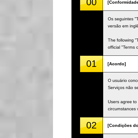
00
[Conformidad
Os seguintes "
versão em inglê
The following "
official "Terms
01
[Acordo]
O usuário conco
Serviços não s
Users agree to 
circumstances w
02
[Condições do