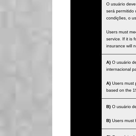
O usuário deve
será permitido
condições, o u
Users must meet
service. If it 
insurance will n
A)
O usuário de
internacional 
A)
Users must po
based on the 1
B)
O usuário dev
B)
Users must ha