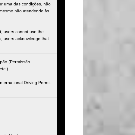
uer uma das condições, não
ço mesmo não atendendo às
et, users cannot use the
ons, users acknowledge that
Japão (Permissão
tc.).
nternational Driving Permit